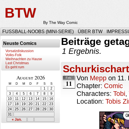
BTW
By The Way Comic
FUSSBALL-NOOBS (MINI-SERIE)
ÜBER BTW
IMPRESS
Beiträge geta
Neuste Comics
1 Ergebnis.
Vorsatzdiskussion
Volks-Folk
Weihnachten zu Hause
Last Christmas
Schurkischart
Es geht rum
August 2026
Von
Mepp
on
11.
Feb.
11
M
D
M
D
F
S
S
Chapter:
Comic
1
2
Characters:
Tobi
,
3
4
5
6
7
8
9
10
11
12
13
14
15
16
Location:
Tobis Z
17
18
19
20
21
22
23
24
25
26
27
28
29
30
31
« Jan.