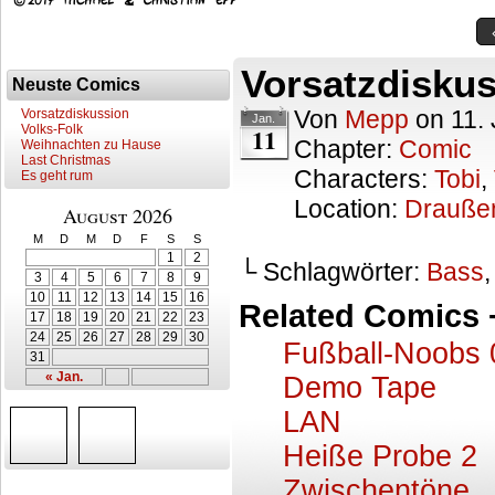
Vorsatzdisku
Neuste Comics
Von
Mepp
on
11.
Vorsatzdiskussion
Jan.
Volks-Folk
11
Chapter:
Comic
Weihnachten zu Hause
Last Christmas
Characters:
Tobi
,
Es geht rum
Location:
Drauße
August 2026
M
D
M
D
F
S
S
1
2
└ Schlagwörter:
Bass
3
4
5
6
7
8
9
10
11
12
13
14
15
16
Related Comics 
17
18
19
20
21
22
23
24
25
26
27
28
29
30
Fußball-Noobs 0
31
« Jan.
Demo Tape
LAN
Heiße Probe 2
Zwischentöne