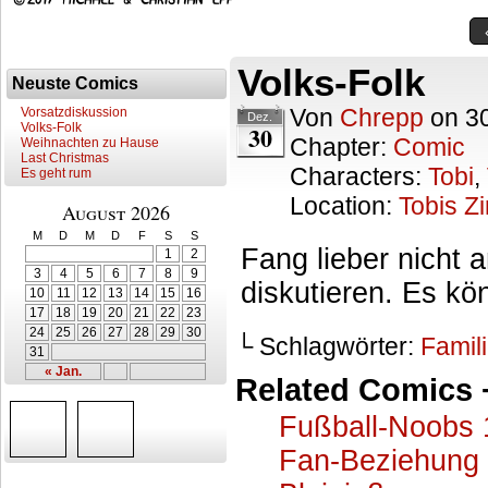
Volks-Folk
Neuste Comics
Von
Chrepp
on
3
Vorsatzdiskussion
Dez.
Volks-Folk
30
Chapter:
Comic
Weihnachten zu Hause
Last Christmas
Characters:
Tobi
,
Es geht rum
Location:
Tobis Z
August 2026
M
D
M
D
F
S
S
Fang lieber nicht 
1
2
3
4
5
6
7
8
9
diskutieren. Es kö
10
11
12
13
14
15
16
17
18
19
20
21
22
23
24
25
26
27
28
29
30
└ Schlagwörter:
Famil
31
« Jan.
Related Comics 
Fußball-Noobs 
Fan-Beziehung