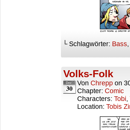
└ Schlagwörter:
Bass
Volks-Folk
Von
Chrepp
on
3
Dez.
30
Chapter:
Comic
Characters:
Tobi
,
Location:
Tobis Z