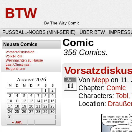
BTW
By The Way Comic
FUSSBALL-NOOBS (MINI-SERIE)
ÜBER BTW
IMPRESS
Comic
Neuste Comics
356 Comics.
Vorsatzdiskussion
Volks-Folk
Weihnachten zu Hause
Last Christmas
Vorsatzdisku
Es geht rum
August 2026
Von
Mepp
on
11.
Jan.
11
M
D
M
D
F
S
S
Chapter:
Comic
1
2
Characters:
Tobi
,
3
4
5
6
7
8
9
10
11
12
13
14
15
16
Location:
Drauße
17
18
19
20
21
22
23
24
25
26
27
28
29
30
31
« Jan.