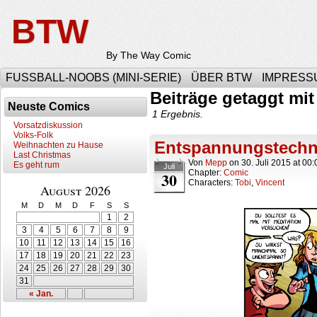
BTW
By The Way Comic
FUSSBALL-NOOBS (MINI-SERIE)
ÜBER BTW
IMPRESS
Beiträge getaggt mit
Neuste Comics
1 Ergebnis.
Vorsatzdiskussion
Volks-Folk
Entspannungstechn
Weihnachten zu Hause
Last Christmas
Von
Mepp
on
30. Juli 2015
at
00:
Es geht rum
Juli
Chapter:
Comic
30
Characters:
Tobi
,
Vincent
August 2026
M
D
M
D
F
S
S
1
2
3
4
5
6
7
8
9
10
11
12
13
14
15
16
17
18
19
20
21
22
23
24
25
26
27
28
29
30
31
« Jan.