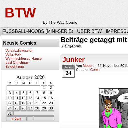
BTW
By The Way Comic
FUSSBALL-NOOBS (MINI-SERIE)
ÜBER BTW
IMPRESS
Beiträge getaggt mit
Neuste Comics
1 Ergebnis.
Vorsatzdiskussion
Volks-Folk
Junker
Weihnachten zu Hause
Last Christmas
Von
Mepp
on
24. November 2011
Es geht rum
Nov.
Chapter:
Comic
24
August 2026
M
D
M
D
F
S
S
1
2
3
4
5
6
7
8
9
10
11
12
13
14
15
16
17
18
19
20
21
22
23
24
25
26
27
28
29
30
31
« Jan.