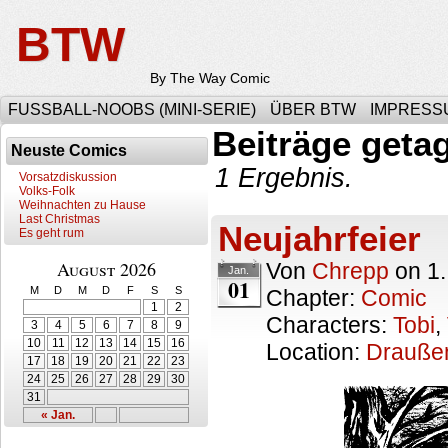
BTW
By The Way Comic
FUSSBALL-NOOBS (MINI-SERIE)
ÜBER BTW
IMPRESS
Beiträge getag
Neuste Comics
1 Ergebnis.
Vorsatzdiskussion
Volks-Folk
Weihnachten zu Hause
Last Christmas
Neujahrfeier
Es geht rum
August 2026
Von
Chrepp
on
1
Jan.
01
M
D
M
D
F
S
S
Chapter:
Comic
1
2
Characters:
Tobi
,
3
4
5
6
7
8
9
10
11
12
13
14
15
16
Location:
Drauße
17
18
19
20
21
22
23
24
25
26
27
28
29
30
31
« Jan.