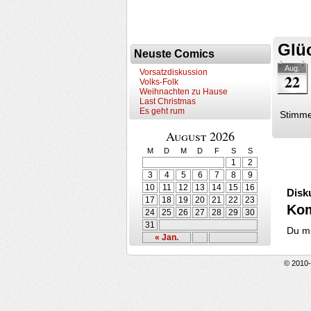
Glü
Neuste Comics
Aug.
Vorsatzdiskussion
22
Volks-Folk
Weihnachten zu Hause
Last Christmas
Es geht rum
Stimmen
August 2026
M
D
M
D
F
S
S
1
2
3
4
5
6
7
8
9
10
11
12
13
14
15
16
Disk
17
18
19
20
21
22
23
Ko
24
25
26
27
28
29
30
31
Du m
« Jan.
© 2010