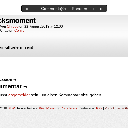
‹‹
‹
Comments(0)
Random
›
››
cksmoment
Von
Chrepp
on
22. August 2013
at
12:00
Chapter:
Comic
 will gelernt sein!
ussion ¬
mmentar ¬
usst
angemeldet
sein, um einen Kommentar abzugeben.
-2018
BTW
|
Präsentiert von
WordPress
mit
ComicPress
|
Subscribe:
RSS
|
Zurück nach Ob