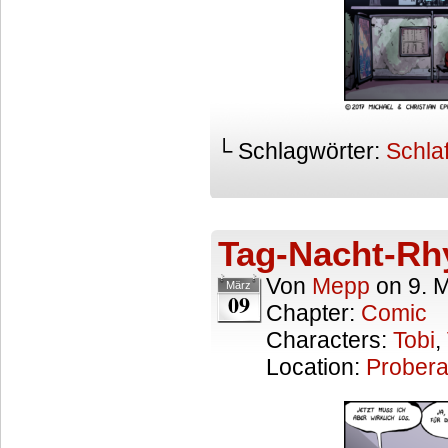
└ Schlagwörter:
Schla
Tag-Nacht-R
Von
Mepp
on
9. 
März
09
Chapter:
Comic
Characters:
Tobi
,
Location:
Prober