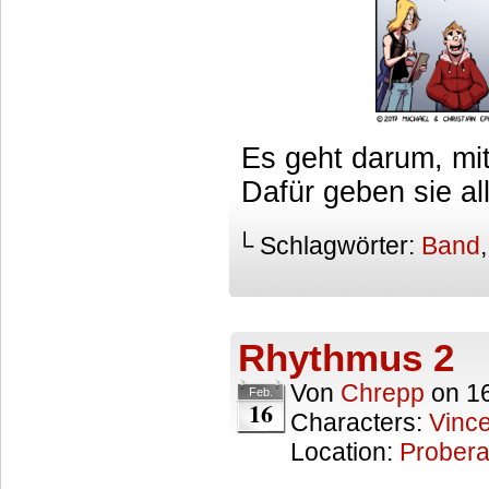
Es geht darum, mi
Dafür geben sie al
└ Schlagwörter:
Band
Rhythmus 2
Von
Chrepp
on
1
Feb.
16
Characters:
Vince
Location:
Prober