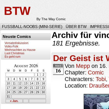
BTW
By The Way Comic
FUSSBALL-NOOBS (MINI-SERIE)
ÜBER BTW
IMPRESS
Archiv für vin
Neuste Comics
181 Ergebnisse.
Vorsatzdiskussion
Volks-Folk
Weihnachten zu Hause
Last Christmas
Der Geist ist 
Es geht rum
August 2026
Von
Mepp
on
16.
März
16
M
D
M
D
F
S
S
Chapter:
Comic
1
2
Characters:
Tobi
,
3
4
5
6
7
8
9
10
11
12
13
14
15
16
Location:
Drauße
17
18
19
20
21
22
23
24
25
26
27
28
29
30
31
« Jan.