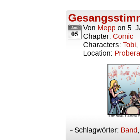
Gesangsstim
Von
Mepp
on
5. 
Jan.
05
Chapter:
Comic
Characters:
Tobi
,
Location:
Prober
└ Schlagwörter:
Band