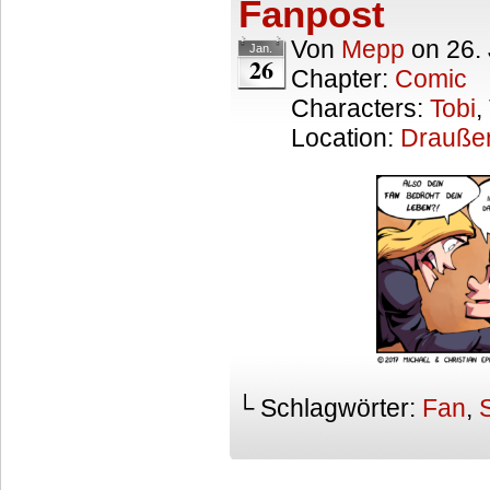
Fanpost
Von
Mepp
on
26.
Jan.
26
Chapter:
Comic
Characters:
Tobi
,
Location:
Drauße
└ Schlagwörter:
Fan
,