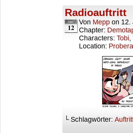
Radioauftritt
Von
Mepp
on
12.
Jan.
12
Chapter:
Demota
Characters:
Tobi
,
Location:
Prober
└ Schlagwörter:
Auftrit