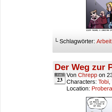
└ Schlagwörter:
Arbeit
Der Weg zur P
Von
Chrepp
on
2
Feb.
23
Characters:
Tobi
,
Location:
Prober