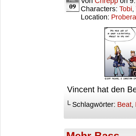
Von
Chrepp
on
9
Feb.
09
Characters:
Tobi
,
Location:
Prober
Vincent hat den Be
└ Schlagwörter:
Beat
,
Mehr Bass