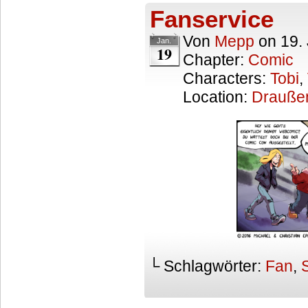
Fanservice
Von
Mepp
on
19.
Jan.
19
Chapter:
Comic
Characters:
Tobi
,
Location:
Drauße
└ Schlagwörter:
Fan
,