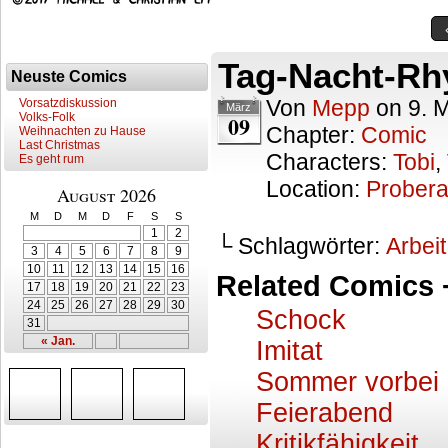
Tag-Nacht-R
Neuste Comics
Von
Mepp
on
9. 
Vorsatzdiskussion
März
Volks-Folk
09
Chapter:
Comic
Weihnachten zu Hause
Last Christmas
Characters:
Tobi
,
Es geht rum
Location:
Prober
August 2026
M
D
M
D
F
S
S
1
2
└ Schlagwörter:
Arbeit
3
4
5
6
7
8
9
10
11
12
13
14
15
16
Related Comics 
17
18
19
20
21
22
23
24
25
26
27
28
29
30
Schock
31
« Jan.
Imitat
Sommer vorbei
Feierabend
Kritikfähigkeit