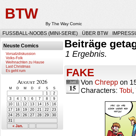
BTW
By The Way Comic
FUSSBALL-NOOBS (MINI-SERIE)
ÜBER BTW
IMPRESS
Beiträge geta
Neuste Comics
1 Ergebnis.
Vorsatzdiskussion
Volks-Folk
Weihnachten zu Hause
Last Christmas
FAKE
Es geht rum
August 2026
Von
Chrepp
on
1
Juni
15
M
D
M
D
F
S
S
Characters:
Tobi
,
1
2
3
4
5
6
7
8
9
10
11
12
13
14
15
16
17
18
19
20
21
22
23
24
25
26
27
28
29
30
31
« Jan.