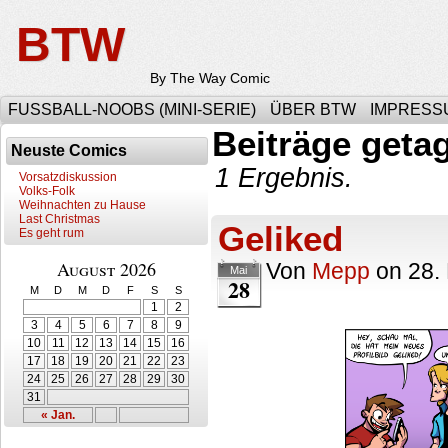
BTW
By The Way Comic
FUSSBALL-NOOBS (MINI-SERIE)
ÜBER BTW
IMPRESS
Beiträge getag
Neuste Comics
1 Ergebnis.
Vorsatzdiskussion
Volks-Folk
Weihnachten zu Hause
Last Christmas
Geliked
Es geht rum
August 2026
Von
Mepp
on
28.
Mai
28
M
D
M
D
F
S
S
1
2
3
4
5
6
7
8
9
10
11
12
13
14
15
16
17
18
19
20
21
22
23
24
25
26
27
28
29
30
31
« Jan.