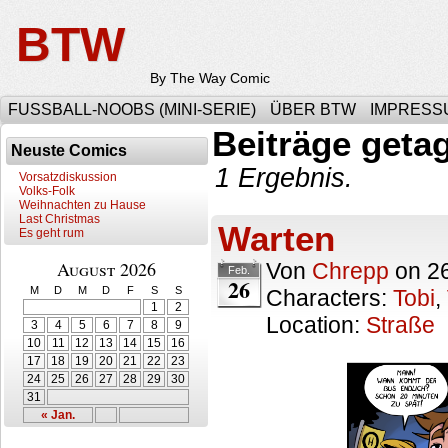
BTW
By The Way Comic
FUSSBALL-NOOBS (MINI-SERIE)
ÜBER BTW
IMPRESS
Beiträge geta
Neuste Comics
1 Ergebnis.
Vorsatzdiskussion
Volks-Folk
Weihnachten zu Hause
Last Christmas
Warten
Es geht rum
August 2026
Von
Chrepp
on
2
Feb.
26
M
D
M
D
F
S
S
Characters:
Tobi
,
1
2
Location:
Straße
3
4
5
6
7
8
9
10
11
12
13
14
15
16
17
18
19
20
21
22
23
24
25
26
27
28
29
30
31
« Jan.