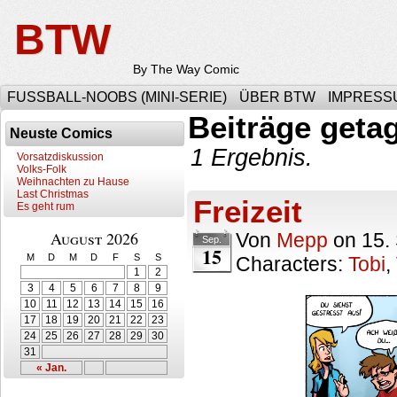
BTW
By The Way Comic
FUSSBALL-NOOBS (MINI-SERIE)
ÜBER BTW
IMPRESS
Beiträge geta
Neuste Comics
1 Ergebnis.
Vorsatzdiskussion
Volks-Folk
Weihnachten zu Hause
Last Christmas
Freizeit
Es geht rum
August 2026
Von
Mepp
on
15.
Sep.
15
M
D
M
D
F
S
S
Characters:
Tobi
,
1
2
3
4
5
6
7
8
9
10
11
12
13
14
15
16
17
18
19
20
21
22
23
24
25
26
27
28
29
30
31
« Jan.