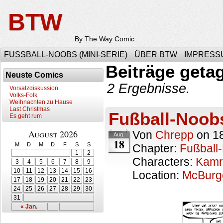
BTW
By The Way Comic
FUSSBALL-NOOBS (MINI-SERIE)
ÜBER BTW
IMPRESS
Beiträge geta
Neuste Comics
2 Ergebnisse.
Vorsatzdiskussion
Volks-Folk
Weihnachten zu Hause
Last Christmas
Fußball-Noobs
Es geht rum
August 2026
Von
Chrepp
on
1
Aug.
18
M
D
M
D
F
S
S
Chapter:
Fußball
1
2
Characters:
Kamr
3
4
5
6
7
8
9
10
11
12
13
14
15
16
Location:
McBurg
17
18
19
20
21
22
23
24
25
26
27
28
29
30
31
« Jan.