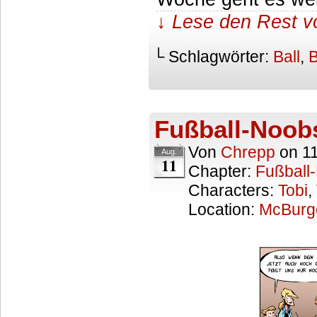
↓ Lese den Rest v
└ Schlagwörter:
Ball
,
B
Fußball-Noobs
Von
Chrepp
on
1
Aug.
11
Chapter:
Fußball
Characters:
Tobi
,
Location:
McBurg