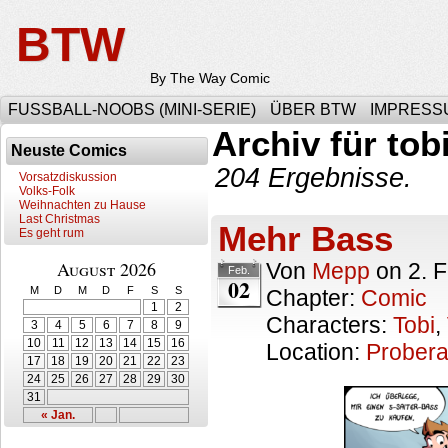
BTW
By The Way Comic
FUSSBALL-NOOBS (MINI-SERIE)
ÜBER BTW
IMPRESS
Archiv für tob
Neuste Comics
204 Ergebnisse.
Vorsatzdiskussion
Volks-Folk
Weihnachten zu Hause
Last Christmas
Mehr Bass
Es geht rum
August 2026
Von
Mepp
on
2. 
Feb.
02
M
D
M
D
F
S
S
Chapter:
Comic
1
2
Characters:
Tobi
,
3
4
5
6
7
8
9
10
11
12
13
14
15
16
Location:
Prober
17
18
19
20
21
22
23
24
25
26
27
28
29
30
31
« Jan.