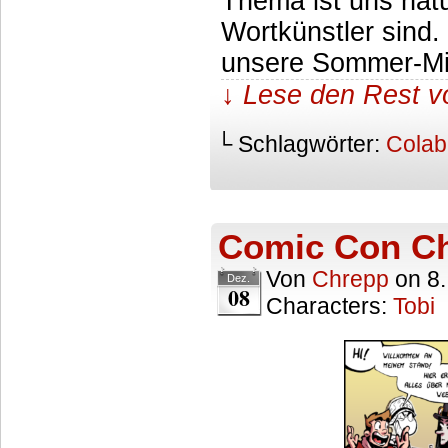
Thema ist uns natür
Wortkünstler sind.
unsere Sommer-Min
↓ Lese den Rest v
└ Schlagwörter:
Colab
Comic Con Ch
Von
Chrepp
on
8
Dez.
08
Characters:
Tobi