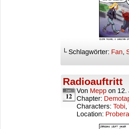
└ Schlagwörter:
Fan
,
Radioauftritt
Von
Mepp
on
12.
Jan.
12
Chapter:
Demota
Characters:
Tobi
,
Location:
Prober