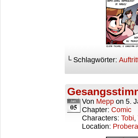
└ Schlagwörter:
Auftrit
Gesangsstim
Von
Mepp
on
5. 
Jan.
05
Chapter:
Comic
Characters:
Tobi
,
Location:
Prober