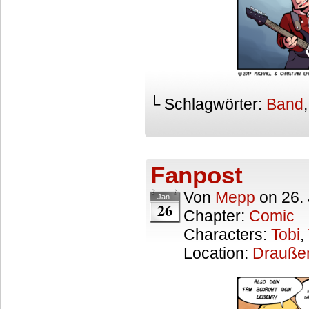
└ Schlagwörter:
Band
Fanpost
Von
Mepp
on
26.
Jan.
26
Chapter:
Comic
Characters:
Tobi
,
Location:
Drauße