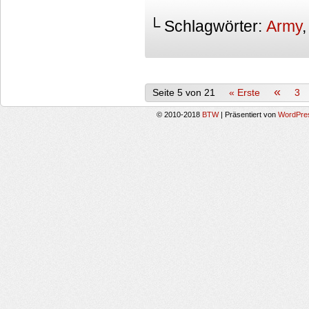
└ Schlagwörter:
Army
«
Seite 5 von 21
« Erste
3
© 2010-2018
BTW
|
Präsentiert von
WordPre