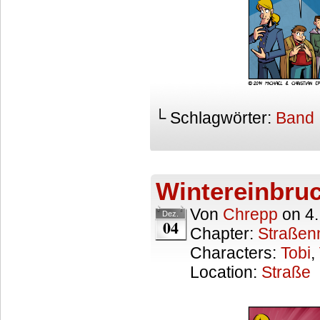
└ Schlagwörter:
Band
Wintereinbru
Von
Chrepp
on
4
Dez.
04
Chapter:
Straßen
Characters:
Tobi
,
Location:
Straße