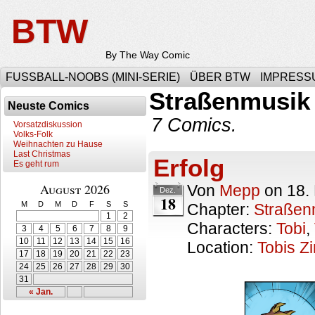
BTW
By The Way Comic
FUSSBALL-NOOBS (MINI-SERIE)
ÜBER BTW
IMPRESS
Straßenmusik
Neuste Comics
7 Comics.
Vorsatzdiskussion
Volks-Folk
Weihnachten zu Hause
Last Christmas
Erfolg
Es geht rum
August 2026
Von
Mepp
on
18.
Dez.
18
M
D
M
D
F
S
S
Chapter:
Straßen
1
2
Characters:
Tobi
,
3
4
5
6
7
8
9
10
11
12
13
14
15
16
Location:
Tobis Z
17
18
19
20
21
22
23
24
25
26
27
28
29
30
31
« Jan.