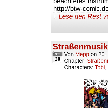
beachtetes Instru
http://btw-comic.d
↓ Lese den Rest v
Straßenmusik
Von
Mepp
on
20.
Nov.
20
Chapter:
Straßen
Characters:
Tobi
,