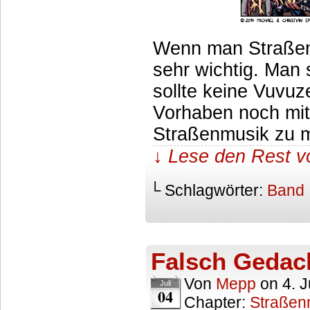
Wenn man Straßenm
sehr wichtig. Man 
sollte keine Vuvuz
Vorhaben noch mit 
Straßenmusik zu m
↓ Lese den Rest v
└ Schlagwörter:
Band
Falsch Gedac
Von
Mepp
on
4. J
Juli
04
Chapter:
Straßen