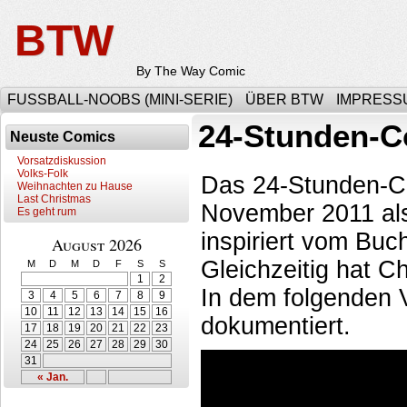
BTW
By The Way Comic
FUSSBALL-NOOBS (MINI-SERIE)
ÜBER BTW
IMPRESS
24-Stunden-C
Neuste Comics
Vorsatzdiskussion
Volks-Folk
Das 24-Stunden-Co
Weihnachten zu Hause
Last Christmas
November 2011 als
Es geht rum
inspiriert vom Bu
August 2026
Gleichzeitig hat Ch
M
D
M
D
F
S
S
1
2
In dem folgenden 
3
4
5
6
7
8
9
10
11
12
13
14
15
16
dokumentiert.
17
18
19
20
21
22
23
24
25
26
27
28
29
30
31
« Jan.