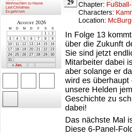
29
Chapter:
Fußball
Weihnachten zu Hause
Last Christmas
Characters:
Kamr
Es geht rum
Location:
McBurg
August 2026
M
D
M
D
F
S
S
In Folge 13 komm
1
2
3
4
5
6
7
8
9
über die Zukunft 
10
11
12
13
14
15
16
17
18
19
20
21
22
23
Sie sind jetzt endl
24
25
26
27
28
29
30
31
Mitarbeiter dabei i
« Jan.
aber solange er dam
wird es überhaupt
unsere Helden jema
Geschichte zu sch
dabei!
Das nächste Mal is
Diese 6-Panel-Fol