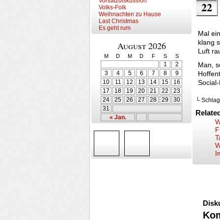
Vorsatzdiskussion
22
Volks-Folk
Weihnachten zu Hause
Last Christmas
Es geht rum
Mal ei
klang 
August 2026
Luft r
M
D
M
D
F
S
S
1
2
Man, s
3
4
5
6
7
8
9
Hoffen
10
11
12
13
14
15
16
Social
17
18
19
20
21
22
23
24
25
26
27
28
29
30
└ Schlag
31
Relate
« Jan.
W
F
T
W
I
Disk
Ko