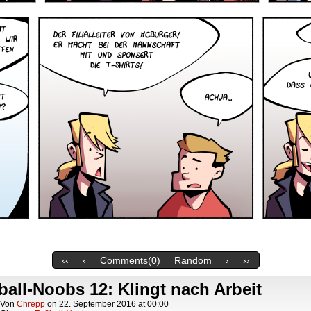
‹‹
‹
Comments(0)
Random
›
››
all-Noobs 12: Klingt nach Arbeit
Von
Chrepp
on
22. September 2016
at
00:00