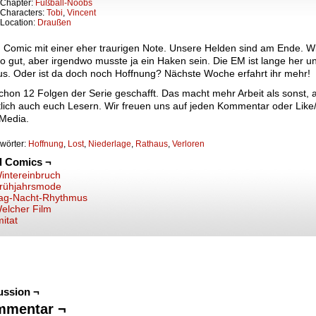
Chapter:
Fußball-Noobs
Characters:
Tobi
,
Vincent
Location:
Draußen
n Comic mit einer eher traurigen Note. Unsere Helden sind am Ende. W
so gut, aber irgendwo musste ja ein Haken sein. Die EM ist lange her u
aus. Oder ist da doch noch Hoffnung? Nächste Woche erfahrt ihr mehr!
chon 12 Folgen der Serie geschafft. Das macht mehr Arbeit als sonst,
tlich auch euch Lesern. Wir freuen uns auf jeden Kommentar oder Like/
-Media.
wörter:
Hoffnung
,
Lost
,
Niederlage
,
Rathaus
,
Verloren
d Comics ¬
intereinbruch
rühjahrsmode
ag-Nacht-Rhythmus
elcher Film
mitat
ussion ¬
mmentar ¬