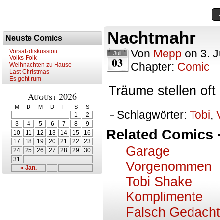
Nachtmahr
Neuste Comics
Von
Mepp
on
3. J
Vorsatzdiskussion
Juli
Volks-Folk
03
Chapter:
Comic
Weihnachten zu Hause
Last Christmas
Es geht rum
Träume stellen oft
August 2026
M
D
M
D
F
S
S
└ Schlagwörter:
Tobi
,
1
2
3
4
5
6
7
8
9
Related Comics 
10
11
12
13
14
15
16
17
18
19
20
21
22
23
Garage
24
25
26
27
28
29
30
31
Vorgenommen
« Jan.
Tobi Shake
Komplimente
Falsch Gedacht