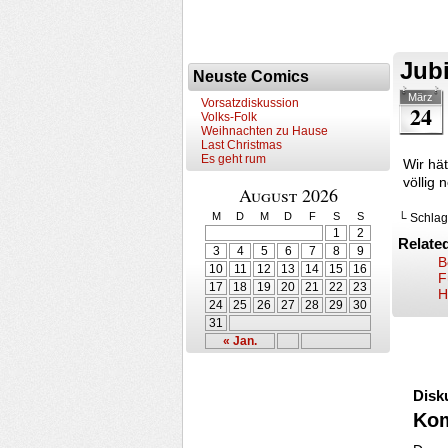
Jub
Neuste Comics
März
Vorsatzdiskussion
24
Volks-Folk
Weihnachten zu Hause
Last Christmas
Es geht rum
Wir hä
völlig 
August 2026
M
D
M
D
F
S
S
└ Schlag
1
2
Relate
3
4
5
6
7
8
9
B
10
11
12
13
14
15
16
F
17
18
19
20
21
22
23
H
24
25
26
27
28
29
30
31
« Jan.
Disk
Ko