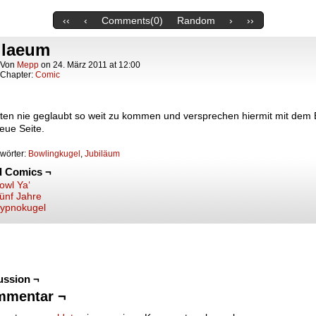
‹‹
‹
Comments(0)
Random
›
››
ilaeum
Von
Mepp
on
24. März 2011
at
12:00
Chapter:
Comic
tten nie geglaubt so weit zu kommen und versprechen hiermit mit dem 
neue Seite.
wörter:
Bowlingkugel
,
Jubiläum
d Comics ¬
owl Ya‘
ünf Jahre
ypnokugel
ussion ¬
mmentar ¬