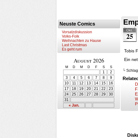
Emp
Neuste Comics
Okt.
Vorsatzdiskussion
25
Volks-Folk
Weihnachten zu Hause
Last Christmas
Es geht rum
Tobis F
August 2026
Ein net
M
D
M
D
F
S
S
└ Schlag
1
2
3
4
5
6
7
8
9
Relate
10
11
12
13
14
15
16
D
17
18
19
20
21
22
23
F
E
24
25
26
27
28
29
30
W
31
P
« Jan.
Disk