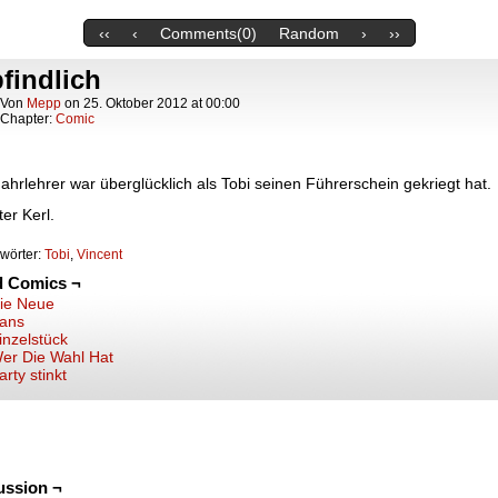
‹‹
‹
Comments(0)
Random
›
››
findlich
Von
Mepp
on
25. Oktober 2012
at
00:00
Chapter:
Comic
ahrlehrer war überglücklich als Tobi seinen Führerschein gekriegt hat.
ter Kerl.
wörter:
Tobi
,
Vincent
d Comics ¬
ie Neue
ans
inzelstück
er Die Wahl Hat
arty stinkt
ussion ¬