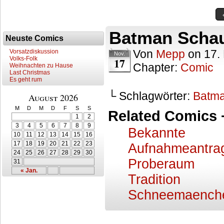
Batman Schau
Neuste Comics
Von
Mepp
on
17.
Vorsatzdiskussion
Nov.
Volks-Folk
17
Chapter:
Comic
Weihnachten zu Hause
Last Christmas
Es geht rum
└ Schlagwörter:
Batm
August 2026
M
D
M
D
F
S
S
Related Comics 
1
2
3
4
5
6
7
8
9
Bekannte
10
11
12
13
14
15
16
17
18
19
20
21
22
23
Aufnahmeantra
24
25
26
27
28
29
30
Proberaum
31
« Jan.
Tradition
Schneemaench