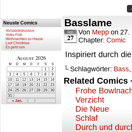
Basslame
Neuste Comics
Von
Mepp
on
27.
Vorsatzdiskussion
Sep.
Volks-Folk
27
Chapter:
Comic
Weihnachten zu Hause
Last Christmas
Es geht rum
Inspiriert durch di
August 2026
M
D
M
D
F
S
S
└ Schlagwörter:
Bass
1
2
3
4
5
6
7
8
9
Related Comics 
10
11
12
13
14
15
16
17
18
19
20
21
22
23
Frohe Bowlnach
24
25
26
27
28
29
30
31
Verzicht
« Jan.
Die Neue
Schlaf
Durch und durc